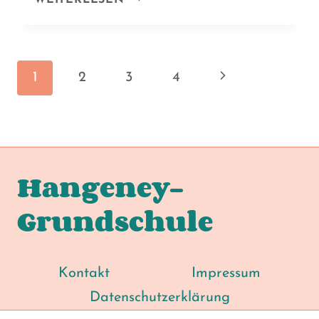
KLEINE
ZAHLENTEUFEL“
Seitennav
Nächste
1
2
3
4
Seite
Hangeney-
Grundschule
Kontakt
Impressum
Datenschutzerklärung
DSGVO Cookie Consent mit Real Cookie Banner