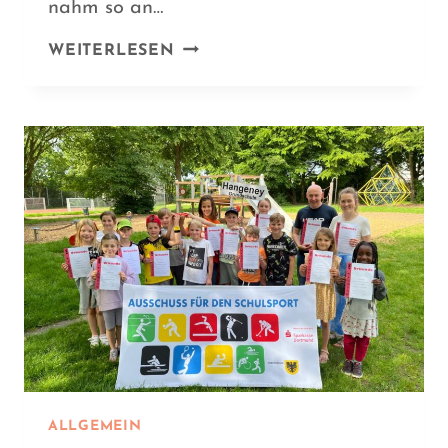
nahm so an…
SPO-
WEITERLESEN
SPI-
TO-
BEWEGUNGSPASS
ALLGEMEIN